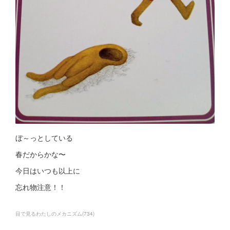
ぼ～っとしている
春だからかな〜
今日はいつも以上に
忘れ物注意！！
目で見るわたしのメカニズム
(
734
)