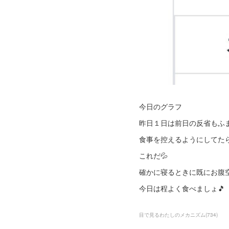
今日のグラフ
昨日１日は前日の反省もふ
食事を控えるようにしてた
これだ💦
確かに寝るときに既にお腹
今日は程よく食べましょ🎵
目で見るわたしのメカニズム
(
734
)