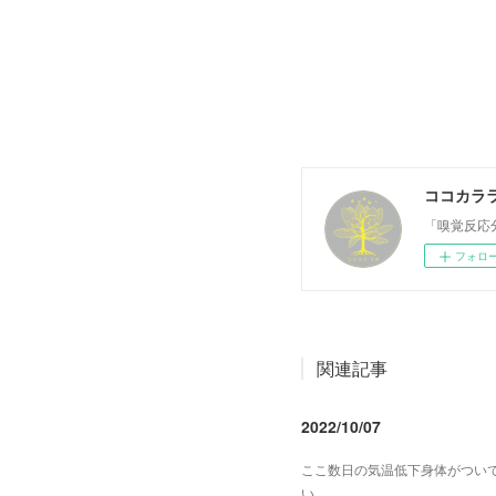
ココカラ
「嗅覚反応
フォロ
関連記事
2022/10/07
ここ数日の気温低下身体がつい
い