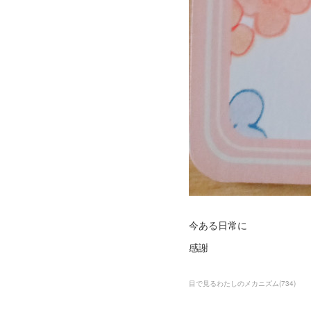
今ある日常に
感謝
目で見るわたしのメカニズム
(
734
)