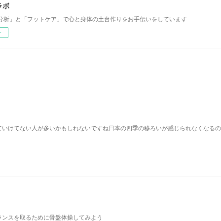
ラボ
分析」と「フットケア」で心と身体の土台作りをお手伝いをしています
ー
ていけてない人が多いかもしれないですね日本の四季の移ろいが感じられなくなるの
ランスを取るために骨盤体操してみよう