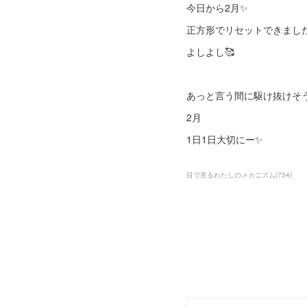
今日から2月✨
正方形でリセットできまし
よしよし🥰
あっと言う間に駆け抜けそ
2月
1日1日大切にー✨
目で見るわたしのメカニズム
(
734
)