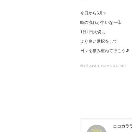
今日から6月✨
時の流れが早いなー💦
1日1日大切に
より良い選択をして
日々を積み重ねて行こう🎵
目で見るわたしのメカニズム
(
734
)
ココカラ