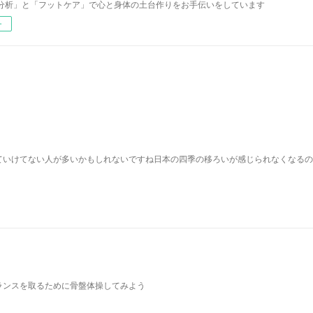
分析」と「フットケア」で心と身体の土台作りをお手伝いをしています
ー
ていけてない人が多いかもしれないですね日本の四季の移ろいが感じられなくなるの
ランスを取るために骨盤体操してみよう