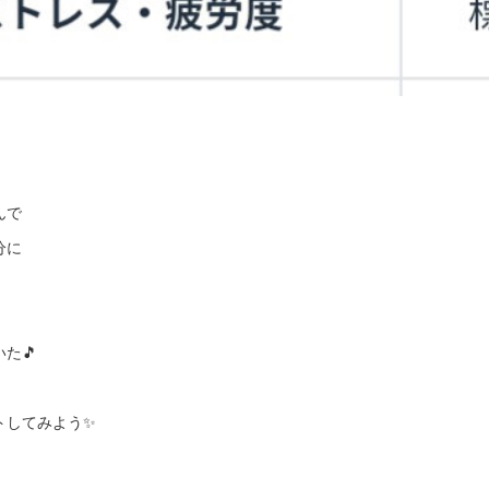
んで
分に
た🎵
トしてみよう✨