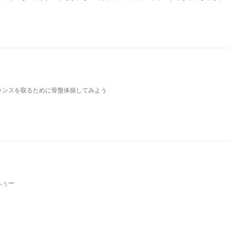
ランスを取るために骨盤体操してみよう
ふぅー