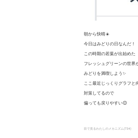
朝から快晴☀️
今日はみどりの日なんだ！
この時期の若葉が出始めた
フレッシュグリーンの世界
みどりを満喫しよう✨
ここ最近じっくりグラフと
対策してるので
偏っても戻りやすい😊
目で見るわたしのメカニズム
(
734
)