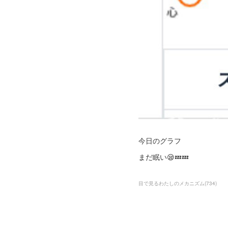
今日のグラフ
まだ眠い😪💤💤
目で見るわたしのメカニズム
(
734
)