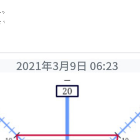
～✨
じ？