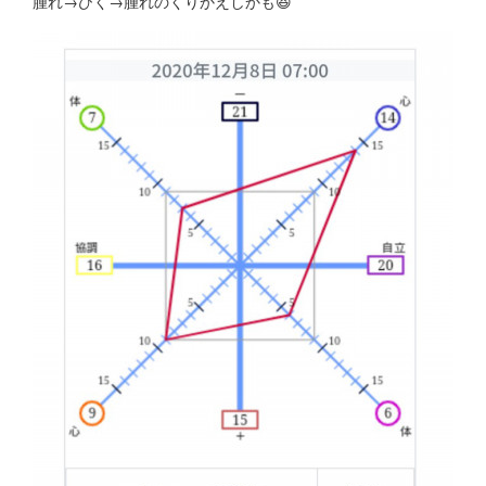
腫れ→ひく→腫れのくりかえしかも😆