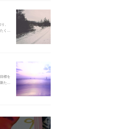
取り、
たく…
目標を
新た…