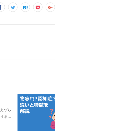
えづら
りま…