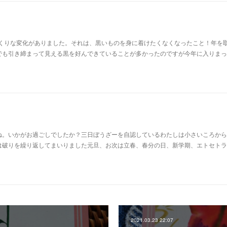
っくりな変化がありました。それは、黒いものを身に着けたくなくなったこと！年を
でも引き締まって見える黒を好んできていることが多かったのですが今年に入りまっ
ね。いかがお過ごしでしたか？三日ぼうざーを自認しているわたしは小さいころから
は破りを繰り返してまいりました元旦、お次は立春、春分の日、新学期、エトセトラ
2021.03.23 22:07