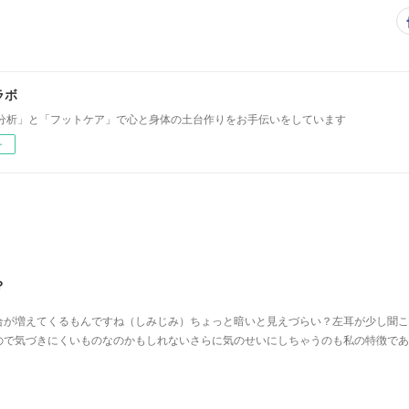
ラボ
分析」と「フットケア」で心と身体の土台作りをお手伝いをしています
ー
？
合が増えてくるもんですね（しみじみ）ちょっと暗いと見えづらい？左耳が少し聞こ
ので気づきにくいものなのかもしれないさらに気のせいにしちゃうのも私の特徴であ